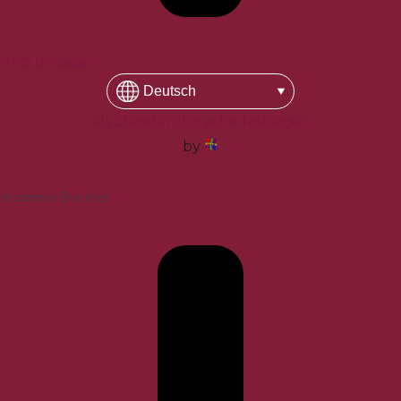
HVQ te cuida
Als Standardsprache festlegen
by
Academia Bruckner