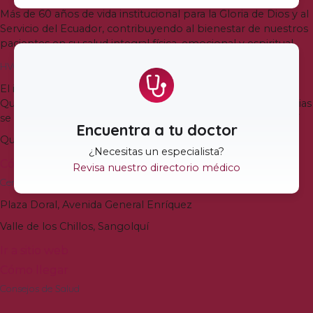
Más de
60
años de vida institucional para la Gloria de Dios y al
Servicio del Ecuador
,
contribuyendo al bienestar de nuestros
pacientes en su salud integral física
,
emocional y espiritual
.
HVQ Quito
El ingreso a la Torre Médica Bless del Hospital Vozandes
Quito es en la calle Veracruz y N-37
.
El ingreso a Emergencias
se mantiene en la Avenida Juan José de Villalengua Oe2-37
Encuentra a tu doctor
Quito
,
Ecuador
¿Necesitas un especialista
?
Cómo llegar
Revisa nuestro directorio médico
Centro de Especialidades Vozandes Valle de los Chillos
Plaza Doral
,
Avenida General Enríquez
Valle de los Chillos
,
Sangolquí
Ir a sitio web
Cómo llegar
Consejos de Salud