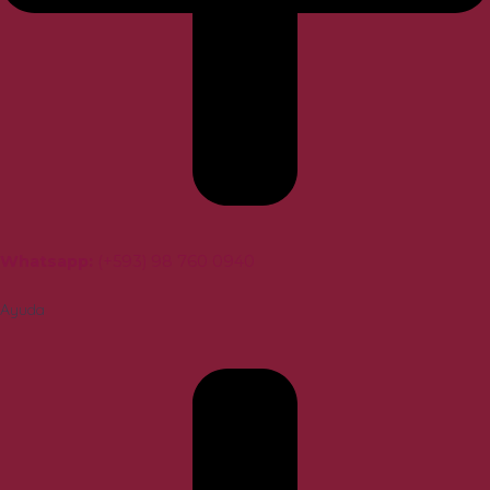
Whatsapp
:
(+593) 98 760 0940
Ayuda