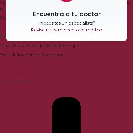
Quito es en la calle Veracruz y N-37
.
El ingreso a Emergencias
se mantiene en la Avenida Juan José de Villalengua Oe2-37
Encuentra a tu doctor
Quito
,
Ecuador
¿Necesitas un especialista
?
Cómo llegar
Revisa nuestro directorio médico
Centro de Especialidades Vozandes Valle de los Chillos
Plaza Doral
,
Avenida General Enríquez
Valle de los Chillos
,
Sangolquí
Ir a sitio web
Cómo llegar
Consejos de Salud