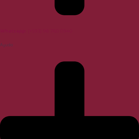
Whatsapp
:
(+593) 98 760 0940
Ayuda