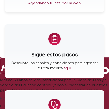
Agendando tu cita por la web
Sigue estos pasos
Descubre los canales y condiciones para agendar
tu cita médica
aquí
Más de
60
años de vida institucional para la Gloria de Dios y al
Servicio del Ecuador
,
contribuyendo al bienestar de nuestros
pacientes en su salud integral física
,
emocional y espiritual
.
HVQ Quito
El ingreso a la Torre Médica Bless del Hospital Vozandes