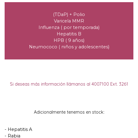
(
TDaP
) +
Polio
Varicela MMR
Influenza
(
por temporada
)
Hepatitis B
HPB
( 9
años
)
Neumococo
(
niños y adolescentes
)
Si deseas más información llámanos al
4007100
Ext
. 3261
Adicionalmente tenemos en stock
:
-
Hepatitis A
-
Rabia