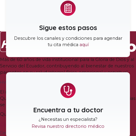
Sigue estos pasos
Descubre los canales y condiciones para agendar
tu cita médica
aquí
Más de
60
años de vida institucional para la Gloria de Dios y al
Servicio del Ecuador
,
contribuyendo al bienestar de nuestros
pacientes en su salud integral física
,
emocional y espiritual
.
HVQ Quito
El ingreso a la Torre Médica Bless del Hospital Vozandes
Quito es en la calle Veracruz y N-37
.
El ingreso a Emergencias
se mantiene en la Avenida Juan José de Villalengua Oe2-37
Encuentra a tu doctor
Quito
,
Ecuador
¿Necesitas un especialista
?
Cómo llegar
Revisa nuestro directorio médico
Centro de Especialidades Vozandes Valle de los Chillos