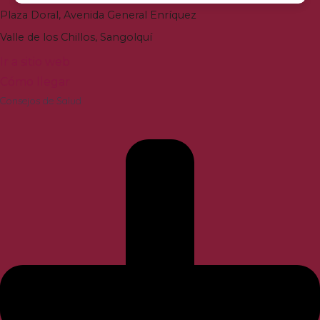
Plaza Doral
,
Avenida General Enríquez
Valle de los Chillos
,
Sangolquí
Ir a sitio web
Cómo llegar
Consejos de Salud