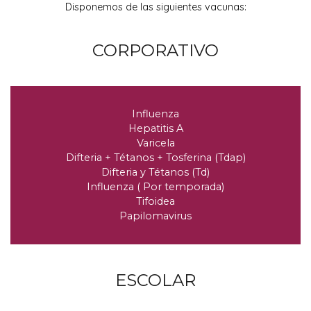
Disponemos de las siguientes vacunas
:
CORPORATIVO
Influenza
Hepatitis A
Varicela
Difteria
+
Tétanos
+
Tosferina
(
Tdap
)
Difteria y Tétanos
(
Td
)
Influenza
(
Por temporada
)
Tifoidea
Papilomavirus
ESCOLAR