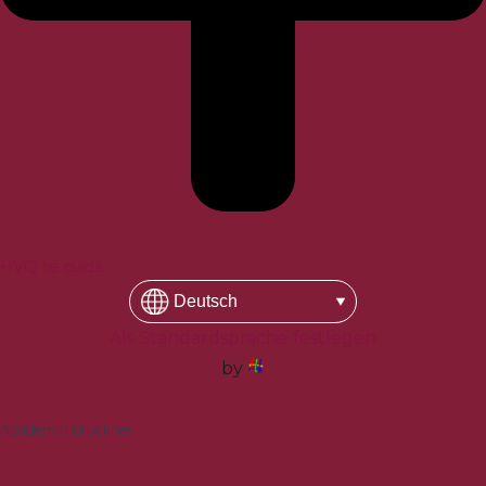
HVQ te cuida
Als Standardsprache festlegen
by
Academia Bruckner