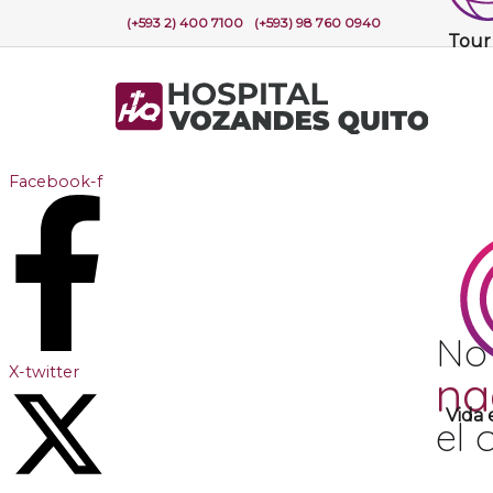
(+593 2) 400 7100
(+593) 98 760 0940
Tour
Facebook-f
No
X-twitter
na
Vida
el 