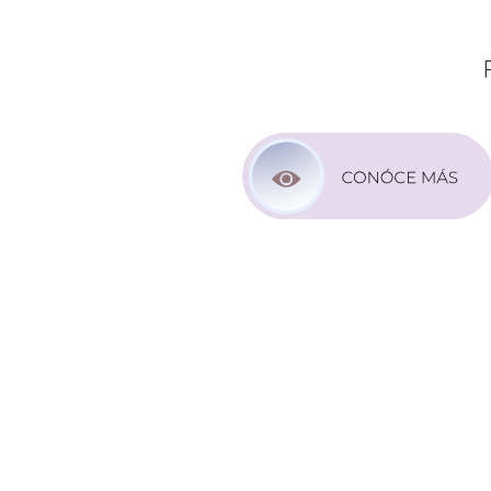
Chequeo Médico
LIFE TI
ENTRE
40
Y
49
AÑO