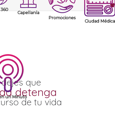
360
Capellanía
Promociones
Ciudad Médica
 dejes que
da detenga
 en un Minuto
curso de tu vida