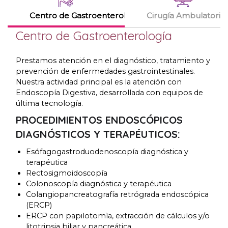
Centro de Gastroenterología
Cirugía Ambulatoria
Centro de Gastroenterología
Prestamos atención en el diagnóstico
,
tratamiento y
prevención de enfermedades gastrointestinales
.
Nuestra actividad principal es la atención con
Endoscopía Digestiva
,
desarrollada con equipos de
última tecnología
.
PROCEDIMIENTOS ENDOSCÓPICOS
DIAGNÓSTICOS Y TERAPÉUTICOS
:
Esófagogastroduodenoscopía diagnóstica y
terapéutica
Rectosigmoidoscopía
Colonoscopía diagnóstica y terapéutica
Colangiopancreatografía retrógrada endoscópica
(
ERCP
)
ERCP con papilotomìa
,
extracción de cálculos y/o
litotripsia biliar y pancreática