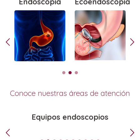
a
Endoscopía
Ecoendoscopía
Conoce nuestras áreas de atención
Equipos endoscopios