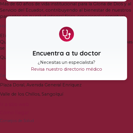
Más de
60
años de vida institucional para la Gloria de Dios y al
Servicio del Ecuador
,
contribuyendo al bienestar de nuestros
pacientes en su salud integral física
,
emocional y espiritual
.
HVQ Quito
El ingreso a la Torre Médica Bless del Hospital Vozandes
Quito es en la calle Veracruz y N-37
.
El ingreso a Emergencias
se mantiene en la Avenida Juan José de Villalengua Oe2-37
Encuentra a tu doctor
Quito
,
Ecuador
¿Necesitas un especialista
?
Cómo llegar
Revisa nuestro directorio médico
Centro de Especialidades Vozandes Valle de los Chillos
Plaza Doral
,
Avenida General Enríquez
Valle de los Chillos
,
Sangolquí
Ir a sitio web
Cómo llegar
Consejos de Salud