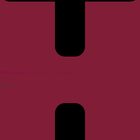
Whatsapp
:
(+593) 98 760 0940
Ayuda