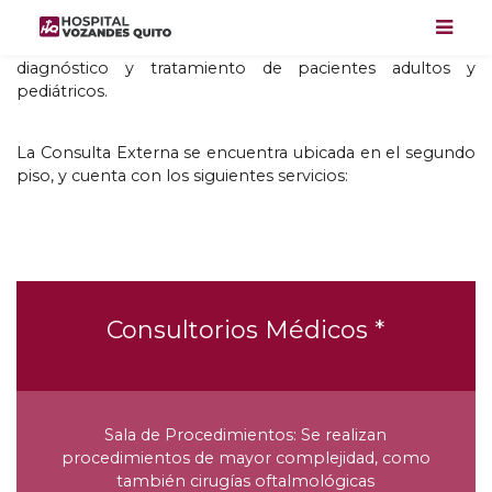
Ponemos a su disposición más de
60
especialidades
clínicas y quirúrgicas
,
centradas en la prevención
,
diagnóstico y tratamiento de pacientes adultos y
pediátricos
.
La Consulta Externa se encuentra ubicada en el segundo
piso
,
y cuenta con los siguientes servicios
:
Consultorios Médicos
*
Sala de Procedimientos
:
Se realizan
procedimientos de mayor complejidad
,
como
también cirugías oftalmológicas