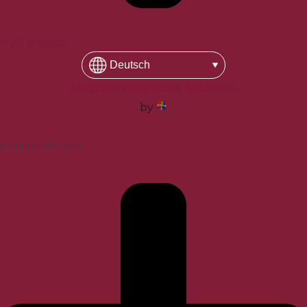
HVQ te cuida
Als Standardsprache festlegen
by
Academia Bruckner