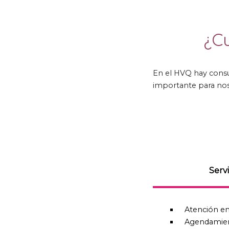
¿C
En el HVQ hay consu
importante para no
Serv
Atención en
Agendamien