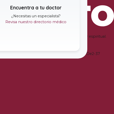
Encuentra a tu doctor
¿Necesitas un especialista
?
Revisa nuestro directorio médico
cientes en su salud integral física
,
emocional y espiritual
.
antiene en la Avenida Juan José de Villalengua Oe2-37