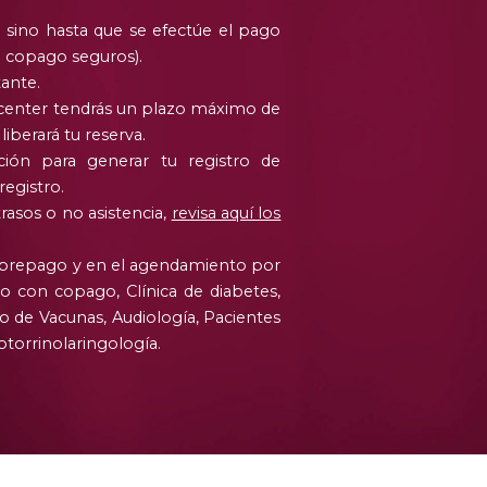
 sino hasta que se efectúe el pago
n copago seguros
).
tante
.
 center tendrás un plazo máximo de
liberará tu reserva
.
ción para generar tu registro de
registro
.
rasos o no asistencia
,
revisa aquí los
o prepago y en el agendamiento por
ado con copago
,
Clínica de diabetes
,
ro de Vacunas
,
Audiología
,
Pacientes
otorrinolaringología
.