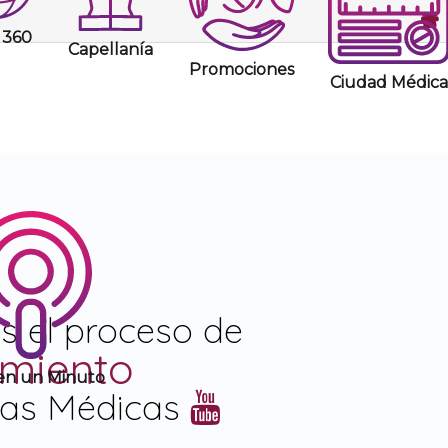
360
Capellanía
Promociones
Ciudad Médica
s el proceso de
miento
 en un Minuto
tas Médicas