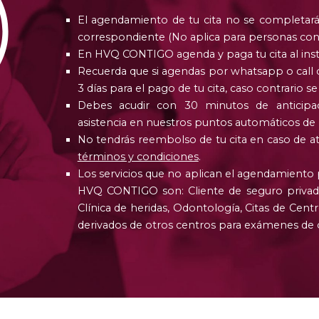
El agendamiento de tu cita no se completará
correspondiente
(
No aplica para personas co
En HVQ CONTIGO agenda y paga tu cita al ins
Recuerda que si agendas por whatsapp o call
3
días para el pago de tu cita
,
caso contrario se 
Debes acudir con
30
minutos de anticipa
asistencia en nuestros puntos automáticos de 
No tendrás reembolso de tu cita en caso de at
términos y condiciones
.
Los servicios que no aplican el agendamient
HVQ CONTIGO son
:
Cliente de seguro priv
Clínica de heridas
,
Odontología
,
Citas de Cent
derivados de otros centros para exámenes de 