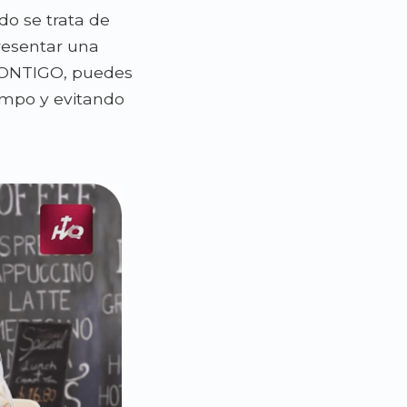
o se trata de
resentar una
CONTIGO
,
puedes
empo y evitando