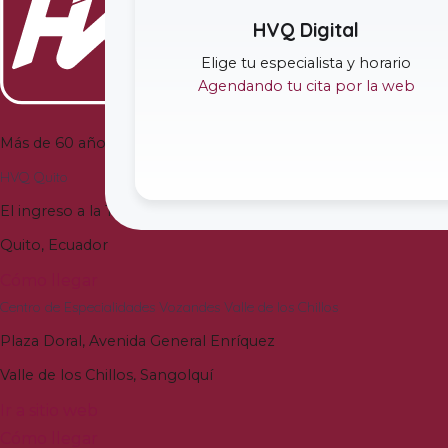
HVQ Digital
Elige tu especialista y horario
Agendando tu cita por la web
Más de
60
años de vida institucional para la Gloria de Dios y a
HVQ Quito
El ingreso a la Torre Médica Bless del Hospital Vozandes Quito
Quito
,
Ecuador
Cómo llegar
Centro de Especialidades Vozandes Valle de los Chillos
Plaza Doral
,
Avenida General Enríquez
Valle de los Chillos
,
Sangolquí
Ir a sitio web
Cómo llegar