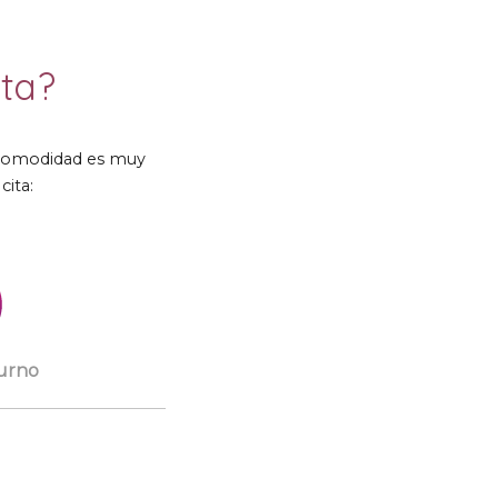
ta
?
 comodidad es muy
cita
:
turno