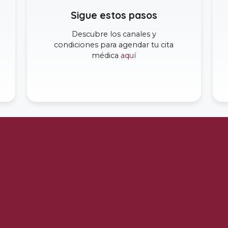
Sigue estos pasos
Descubre los canales y
condiciones para agendar tu cita
médica
aquí
l Servicio del Ecuador
,
contribuyendo al bienestar de nuestros pa
 es en la calle Veracruz y N-37
.
El ingreso a Emergencias se m