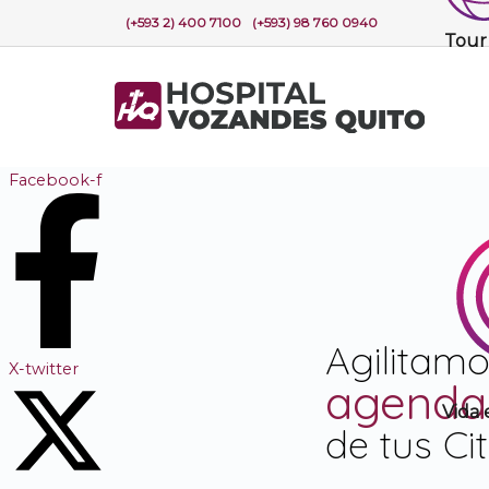
(+593 2) 400 7100
(+593) 98 760 0940
Tour
Facebook-f
Agilitamo
X-twitter
agenda
Vida
de tus Ci