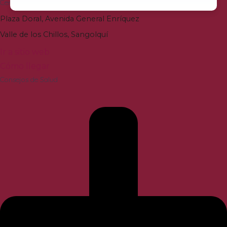
Centro de Especialidades Vozandes Valle de los Chillos
Plaza Doral
,
Avenida General Enríquez
Valle de los Chillos
,
Sangolquí
Ir a sitio web
Cómo llegar
Consejos de Salud