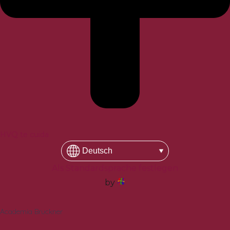
HVQ te cuida
Als Standardsprache festlegen
by
Academia Bruckner