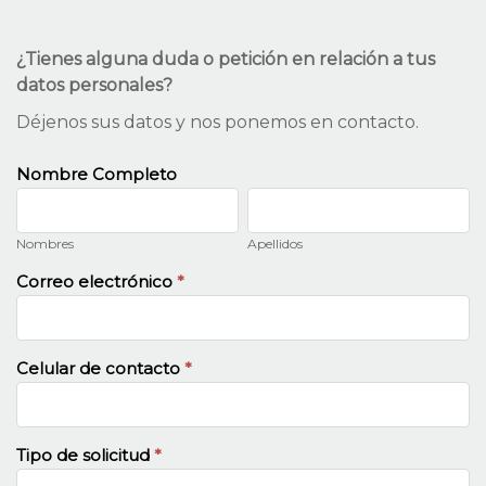
Políticas
¿Tienes alguna duda o petición en relación a tus
de
datos personales
?
Confidencialidad
Déjenos sus datos y nos ponemos en contacto
.
Nombre Completo
Nombres
Apellidos
Nombres
Apellidos
Correo electrónico
*
Celular de contacto
*
Tipo de solicitud
*