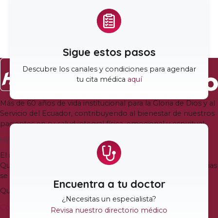
Sigue estos pasos
Descubre los canales y condiciones para agendar
tu cita médica
aquí
Más de
60
años de vida institucional para la Gloria de Dios y al
Servicio del Ecuador
,
contribuyendo al bienestar de nuestros
pacientes en su salud integral física
,
emocional y espiritual
.
HVQ Quito
El ingreso a la Torre Médica Bless del Hospital Vozandes
Quito es en la calle Veracruz y N-37
.
El ingreso a Emergencias
se mantiene en la Avenida Juan José de Villalengua Oe2-37
Encuentra a tu doctor
Quito
,
Ecuador
¿Necesitas un especialista
?
Cómo llegar
Revisa nuestro directorio médico