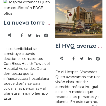
La nueva torre clínica del Hospital Vozandes Quito establece un nuevo estándar en salud sostenible
El HVQ avanza a paso firme con “Bless Health Tower”
La sostenibilidad se
construye a través
decisiones conscientes
.
Con Bless Health Tower
,
el
Hospital Vozandes Quito
En el Hospital Vozandes
demuestra que la
Quito avanzamos con una
infraestructura hospitalaria
visión clara
:
brindar
puede diseñarse para
atención médica integral
cuidar a las personas y al
desde un modelo que
planeta al mismo tiempo
.
respeta a las personas y al
Esta
planeta
.
En este camino
,