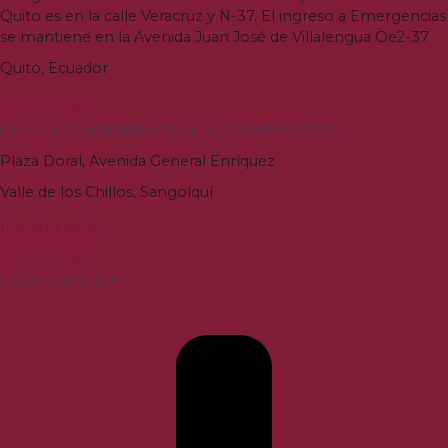
Quito es en la calle Veracruz y N-37
.
El ingreso a Emergencias
se mantiene en la Avenida Juan José de Villalengua Oe2-37
Quito
,
Ecuador
Cómo llegar
Centro de Especialidades Vozandes Valle de los Chillos
Plaza Doral
,
Avenida General Enríquez
Valle de los Chillos
,
Sangolquí
Ir a sitio web
Cómo llegar
Consejos de Salud