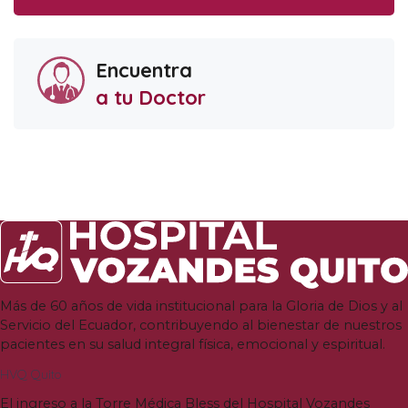
Encuentra
a tu Doctor
Más de
60
años de vida institucional para la Gloria de Dios y al
Servicio del Ecuador
,
contribuyendo al bienestar de nuestros
pacientes en su salud integral física
,
emocional y espiritual
.
HVQ Quito
El ingreso a la Torre Médica Bless del Hospital Vozandes