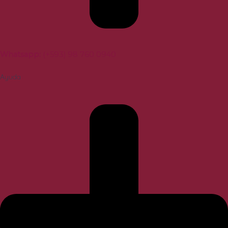
Whatsapp
:
(+593) 98 760 0940
Ayuda