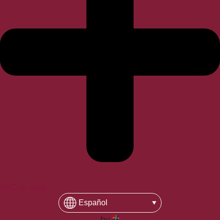
HVQ te cuida
by