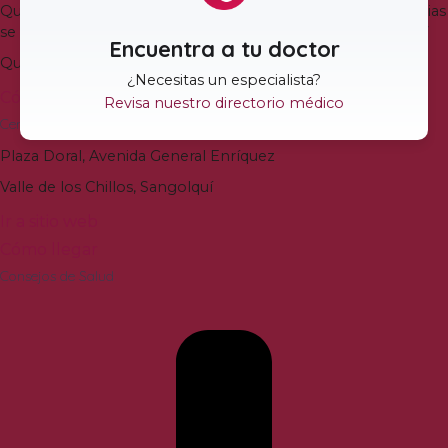
Quito es en la calle Veracruz y N-37. El ingreso a Emergencias
se mantiene en la Avenida Juan José de Villalengua Oe2-37
Encuentra a tu doctor
Quito, Ecuador
¿Necesitas un especialista?
Cómo llegar
Revisa nuestro directorio médico
Centro de Especialidades Vozandes Valle de los Chillos
Plaza Doral, Avenida General Enríquez
Valle de los Chillos, Sangolquí
Ir a sitio web
Cómo llegar
Consejos de Salud